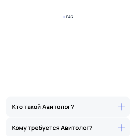
Политика кондифенциальности
Кто такой Авитолог?
Кому требуется Авитолог?