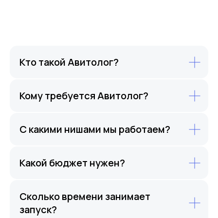
Кто такой Авитолог?
Кому требуется Авитолог?
С какими нишами мы работаем?
Какой бюджет нужен?
Сколько времени занимает
запуск?