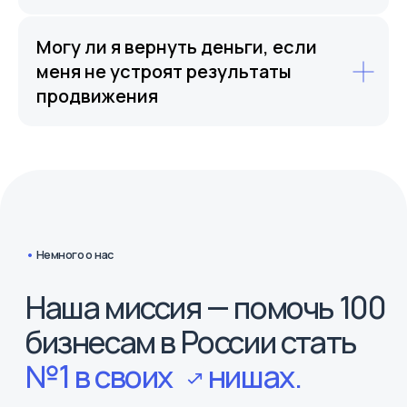
Могу ли я вернуть деньги, если
меня не устроят результаты
продвижения